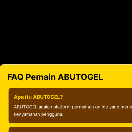
FAQ Pemain ABUTOGEL
Apa itu ABUTOGEL?
ABUTOGEL adalah platform permainan online yang menyedi
kenyamanan pengguna.