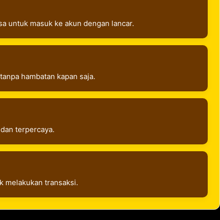
sa untuk masuk ke akun dengan lancar.
 tanpa hambatan kapan saja.
dan terpercaya.
k melakukan transaksi.