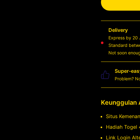
Delivery
Express by 20 
Standard betwe
Not soon enou
Super-eas
Problem? No p
Keunggulan
Situs Kemenan
Hadiah Togel 
Link Login Alt