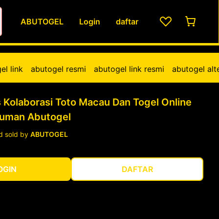
ABUTOGEL
Login
daftar
el link
abutogel resmi
abutogel link resmi
abutogel alte
us Kolaborasi Toto Macau Dan Togel Online
Cuman Abutogel
d sold by
ABUTOGEL
OGIN
DAFTAR