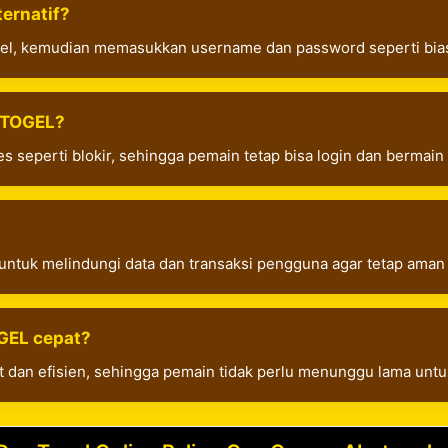
ternatif?
ogel, kemudian memasukkan username dan password seperti bia
UTOGEL?
es seperti blokir, sehingga pemain tetap bisa login dan bermain
uk melindungi data dan transaksi pengguna agar tetap aman 
GEL cepat?
 dan efisien, sehingga pemain tidak perlu menunggu lama untu